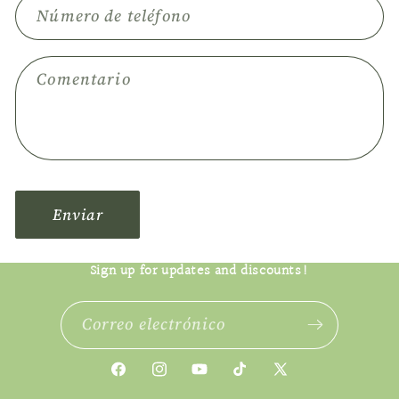
a
Número de teléfono
r
i
Comentario
o
d
e
c
o
n
Enviar
t
a
c
Sign up for updates and discounts!
t
o
Correo electrónico
Facebook
Instagram
YouTube
TikTok
X